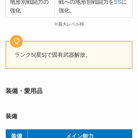
地形別戦闘力の
戦への地形別戦闘力を
SS
に
強化
強化。
※最大レベル時
ランク5(星5)で固有武器解放。
装備・愛用品
装備
装備
メイン能力