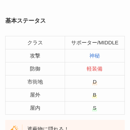
基本ステータス
クラス
サポーター/MIDDLE
攻撃
神秘
防御
軽装備
市街地
D
屋外
B
屋内
S
遮蔽物に隠れる！