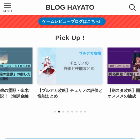
BLOG HAYATO
MENU
ゲームレビューブログはこちら!!
Pick Up !
穣の霊獣・奎木/
【ブルアカ攻略】チェリノの評価と
【崩スタ攻略】開
説！（無課金編
性能まとめ
オススメの編成