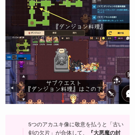
5つのアカユキ像に敬意を払うと「古い
剣の欠片」が合体して、
『大悪魔の封