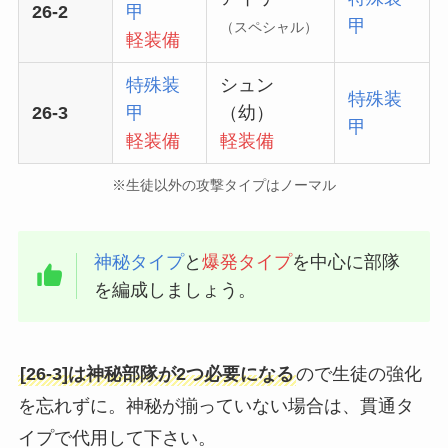
26-2
甲
甲
（スペシャル）
軽装備
特殊装
シュン
特殊装
26-3
甲
（幼）
甲
軽装備
軽装備
※生徒以外の攻撃タイプはノーマル
神秘タイプ
と
爆発タイプ
を中心に部隊
を編成しましょう。
[26-3]は神秘部隊が2つ必要になる
ので生徒の強化
を忘れずに。神秘が揃っていない場合は、貫通タ
イプで代用して下さい。