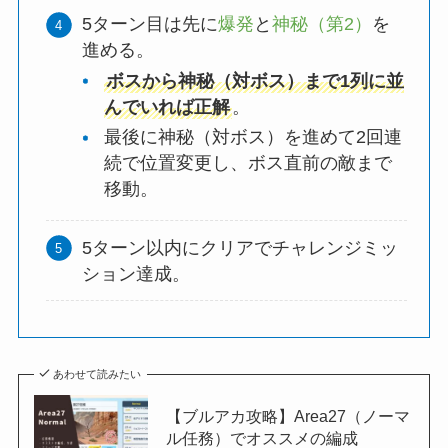
5ターン目は先に
爆発
と
神秘（第2）
を
進める。
ボスから神秘（対ボス）まで1列に並
んでいれば正解
。
最後に神秘（対ボス）を進めて2回連
続で位置変更し、ボス直前の敵まで
移動。
5ターン以内にクリアでチャレンジミッ
ション達成。
あわせて読みたい
【ブルアカ攻略】Area27（ノーマ
ル任務）でオススメの編成