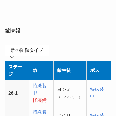
敵情報
敵の防御タイプ
ステー
敵
敵生徒
ボス
ジ
特殊装
ヨシミ
特殊装
26-1
甲
甲
（スペシャル）
軽装備
特殊装
アイリ
特殊装