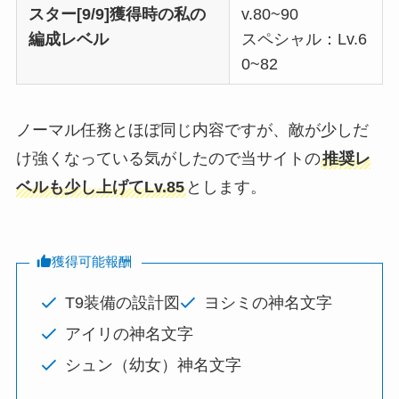
スター[9/9]獲得時の私の
v.80~90
編成レベル
スペシャル：Lv.6
0~82
ノーマル任務とほぼ同じ内容ですが、敵が少しだ
け強くなっている気がしたので当サイトの
推奨レ
ベルも少し上げてLv.85
とします。
獲得可能報酬
T9装備の設計図
ヨシミの神名文字
アイリの神名文字
シュン（幼女）神名文字