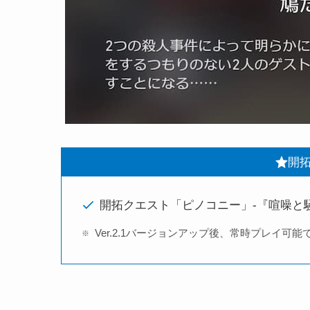
開
開拓クエスト「ピノコニー」-『喧噪と
Ver.2.1バージョンアップ後、常時プレイ可能