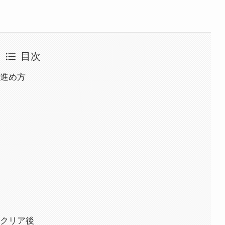
目次
進め方
クリア後