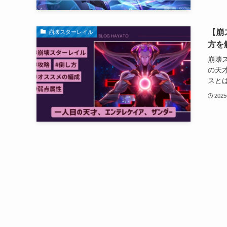
【崩
崩壊スターレイル
方を
崩壊
の天
スとは
202