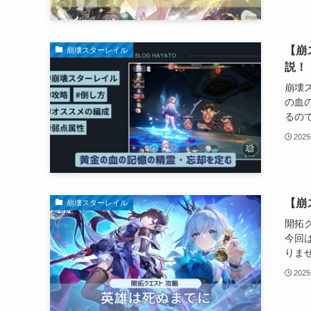
【崩
崩壊スターレイル
説！
崩壊
の血
るので
202
【崩
崩壊スターレイル
開拓
今回
りませ
202