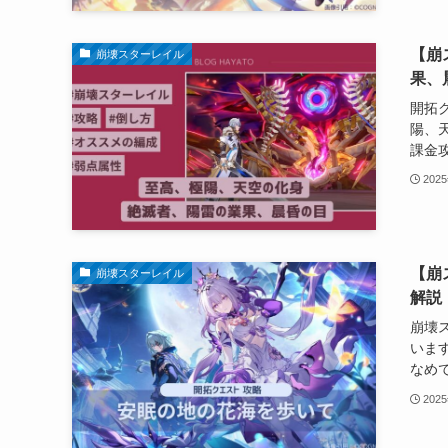
【崩
崩壊スターレイル
果、
開拓
陽、
課金攻
202
【崩
崩壊スターレイル
解説
崩壊
いま
なめで
202