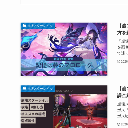
【崩
崩壊スターレイル
方を
『崩
を画
で迷っ
202
【崩
崩壊スターレイル
課金
崩壊
ボス
ボス戦
202