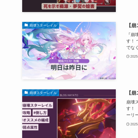
【崩
崩壊スターレイル
『崩
す！
でなく
202
【崩
崩壊スターレイル
崩壊
す！
ーリー
202