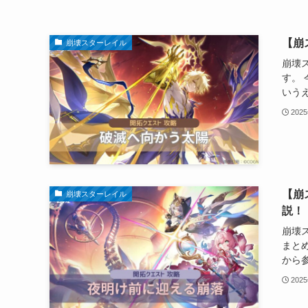
【崩
崩壊スターレイル
崩壊
す。
いうえ
202
【崩
崩壊スターレイル
説！
崩壊
まと
から参
202