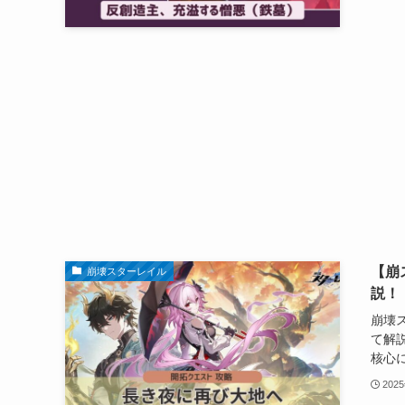
【崩
崩壊スターレイル
説！
崩壊
て解
核心に
202