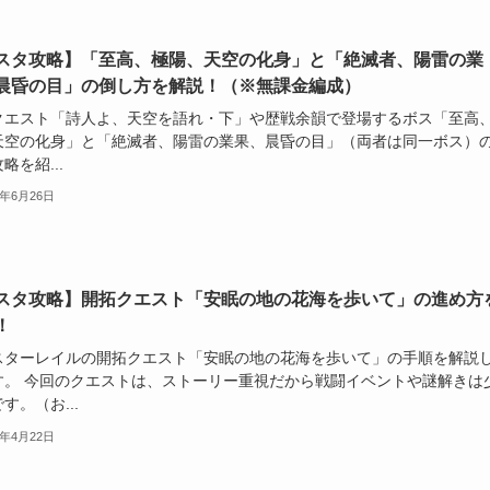
スタ攻略】「至高、極陽、天空の化身」と「絶滅者、陽雷の業
晨昏の目」の倒し方を解説！（※無課金編成）
クエスト「詩人よ、天空を語れ・下」や歴戦余韻で登場するボス「至高
天空の化身」と「絶滅者、陽雷の業果、晨昏の目」（両者は同一ボス）
略を紹...
5年6月26日
スタ攻略】開拓クエスト「安眠の地の花海を歩いて」の進め方
！
スターレイルの開拓クエスト「安眠の地の花海を歩いて」の手順を解説
す。 今回のクエストは、ストーリー重視だから戦闘イベントや謎解きは
す。（お...
5年4月22日