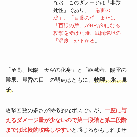
なお、このダメージは「非致
死性」であり、
「陽雷の
鴉」、「百眼の梢」または
「百眼の芽」がHPが0になる
攻撃を受けた時、戦闘環境の
「温度」が下がる
。
「至高、極陽、天空の化身」と「絶滅者、陽雷の
業果、晨昏の目」の弱点はともに、
物理、氷、量
子
。
攻撃回数の多さが特徴的なボスですが、
一度に与
えるダメージ量が少ないので第一段階と第二段階
までは比較的攻略しやすい
と感じるかもしれませ