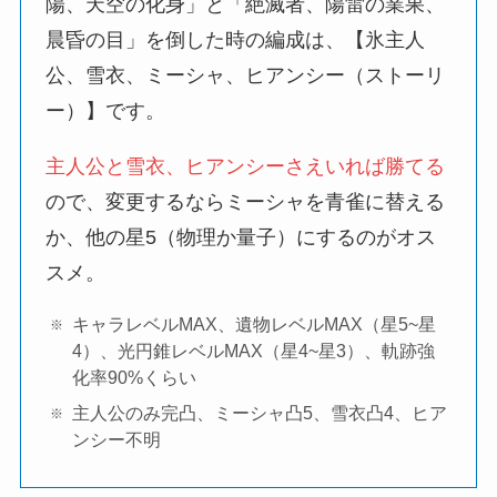
陽、天空の化身」と「絶滅者、陽雷の業果、
晨昏の目」を倒した時の編成は、【氷主人
公、雪衣、ミーシャ、ヒアンシー（ストーリ
ー）】です。
主人公と雪衣、ヒアンシーさえいれば勝てる
ので、変更するならミーシャを青雀に替える
か、他の星5（物理か量子）にするのがオス
スメ。
キャラレベルMAX、遺物レベルMAX（星5~星
4）、光円錐レベルMAX（星4~星3）、軌跡強
化率90%くらい
主人公のみ完凸、ミーシャ凸5、雪衣凸4、ヒア
ンシー不明