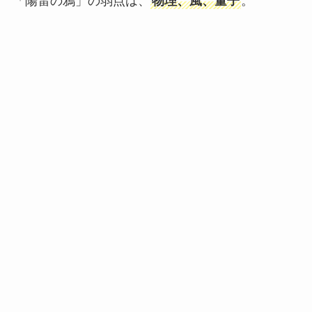
「陽雷の鴉」の弱点は、
物理、風、量子
。