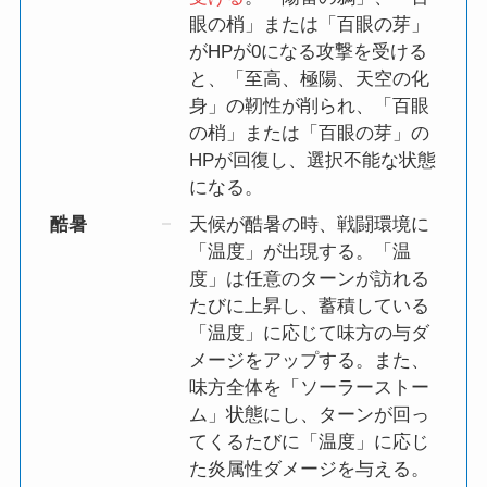
眼の梢」または「百眼の芽」
がHPが0になる攻撃を受ける
と、「至高、極陽、天空の化
身」の靭性が削られ、「百眼
の梢」または「百眼の芽」の
HPが回復し、選択不能な状態
になる。
酷暑
天候が酷暑の時、戦闘環境に
「温度」が出現する。「温
度」は任意のターンが訪れる
たびに上昇し、蓄積している
「温度」に応じて味方の与ダ
メージをアップする。また、
味方全体を「ソーラーストー
ム」状態にし、ターンが回っ
てくるたびに「温度」に応じ
た炎属性ダメージを与える。