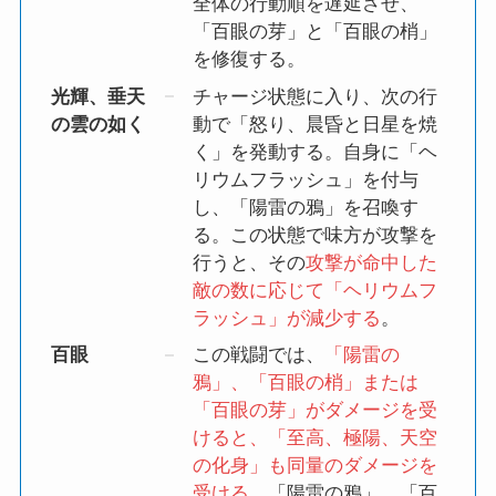
全体の行動順を遅延させ、
「百眼の芽」と「百眼の梢」
を修復する。
光輝、垂天
チャージ状態に入り、次の行
の雲の如く
動で「怒り、晨昏と日星を焼
く」を発動する。自身に「ヘ
リウムフラッシュ」を付与
し、「陽雷の鴉」を召喚す
る。この状態で味方が攻撃を
行うと、その
攻撃が命中した
敵の数に応じて「ヘリウムフ
ラッシュ」が減少する
。
百眼
この戦闘では、
「陽雷の
鴉」、「百眼の梢」または
「百眼の芽」がダメージを受
けると、「至高、極陽、天空
の化身」も同量のダメージを
受ける
。「陽雷の鴉」、「百