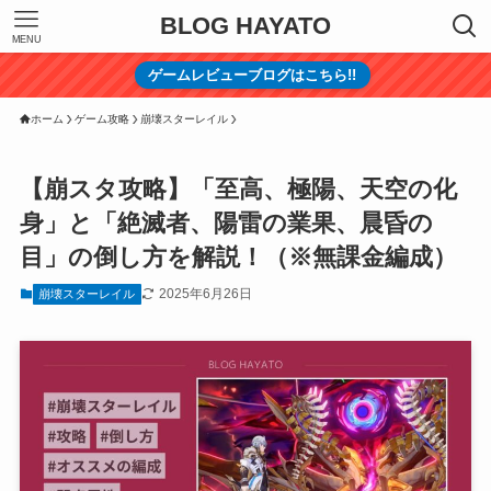
BLOG HAYATO
MENU
ゲームレビューブログはこちら!!
ホーム
ゲーム攻略
崩壊スターレイル
【崩スタ攻略】「至高、極陽、天空の化
身」と「絶滅者、陽雷の業果、晨昏の
目」の倒し方を解説！（※無課金編成）
2025年6月26日
崩壊スターレイル