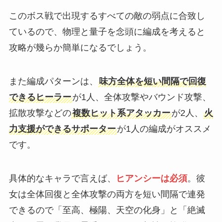
このボス戦で出現するすべての敵の弱点に合致し
ているので、物理と量子を念頭に編成を考えると
攻略が幾らか簡単になるでしょう。
また編成パターンは、
味方全体を短い間隔で回復
できるヒーラー
が1人、全体攻撃やバウンド攻撃、
拡散攻撃などの
複数ヒット系アタッカー
が2人、
火
力支援ができるサポーター
が1人の編成がオススメ
です。
具体的なキャラで言えば、
ヒアンシーは必須
。彼
女は全体回復と全体攻撃の両方を短い間隔で連発
できるので「至高、極陽、天空の化身」と「絶滅